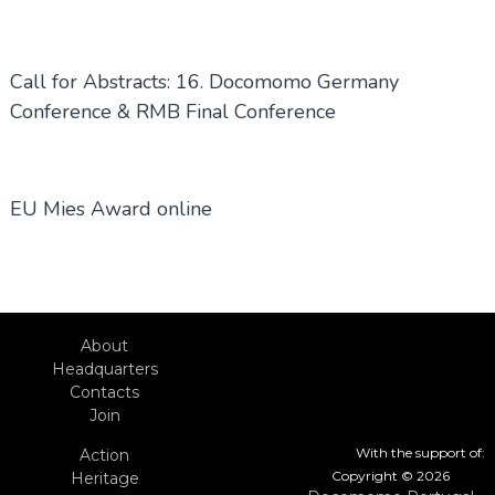
Call for Abstracts: 16. Docomomo Germany
Conference & RMB Final Conference
EU Mies Award online
About
Headquarters
Contacts
Join
With the support of:
Action
Copyright © 2026
Heritage