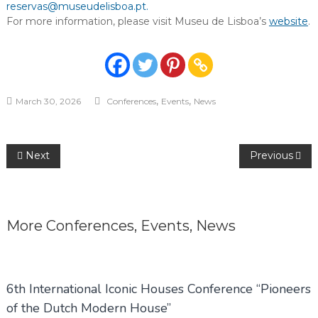
reservas@museudelisboa.pt.
For more information, please visit Museu de Lisboa’s
website
.
,
,
March 30, 2026
Conferences
Events
News
Post
Next
Previous
navigation
More
Conferences
,
Events
,
News
6th International Iconic Houses Conference “Pioneers
of the Dutch Modern House”