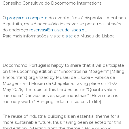
Conselho Consultivo do Docomomo International.
O
programa completo
do evento já está disponível. A entrada
é gratuita, mas é necessário inscrever-se por e-mail através
do endereço
reservas@museudelisboa.pt
.
Para mais informações, visite o
site
do Museu de Lisboa.
Docomomo Portugal is happy to share that it will participate
on the upcoming edition of “Encontros na Moagem” [Milling
Encounters] organized by Museu de Lisboa – Fábrica de
Moagem and Museu da Chapelaria. Taking place on 21-22
May 2026, the topic of this third edition is “Quanto vale a
memória? Dar vida aos espaços industriais”
[How much is
memory worth?
Bringing industrial spaces to life].
The reuse of industrial buildings is an essential theme for a
more sustainable future, thus having been selected for this
third edition. “
Starting from the theme ”
How much is