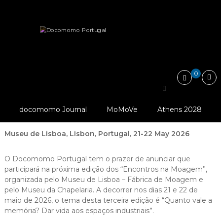
Skip
Docomomo
to
Portugal
content
International
News
Conference: Quanto Vale a memória? Dar…
Commitee
for
Documentation
and
0
Conservation
Conference: Quanto Vale
of
Buildings,
© Atelier-Do-Ver,
a memória? Dar vida aos
Sites
Museu De Lisboa
docomomo Journal
MoMoVe
Athens 2028
and
espaços industriais
Neighbourhoods
of
Museu de Lisboa, Lisbon, Portugal, 21-22 May 2026
the
Modern
Movement
O Docomomo Portugal tem o prazer de anunciar que
participará na próxima edição dos “Encontros na Moagem”,
organizada pelo Museu de Lisboa – Fábrica de Moagem e
pelo Museu da Chapelaria. A decorrer nos dias 21 e 22 de
maio de 2026, o tema desta terceira edição é “Quanto vale a
memória? Dar vida aos espaços industriais”.